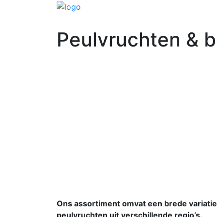
Peulvruchten & 
Ons assortiment omvat een brede variati
peulvruchten uit verschillende regio’s.