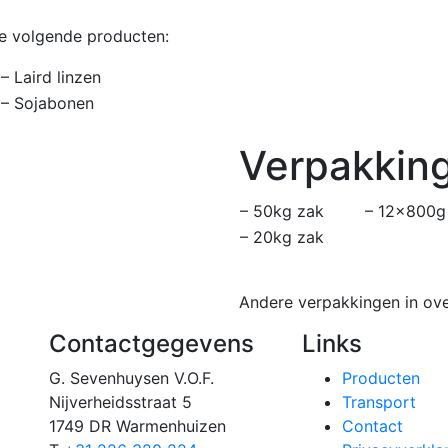
de volgende producten:
– Laird linzen
– Sojabonen
Verpakkin
– 50kg zak
– 12×800g
– 20kg zak
Andere verpakkingen in ove
Contactgegevens
Links
G. Sevenhuysen V.O.F.
Producten
Nijverheidsstraat 5
Transport
1749 DR Warmenhuizen
Contact