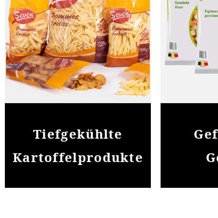
Tiefgekühlte
Gef
Kartoffelprodukte
G