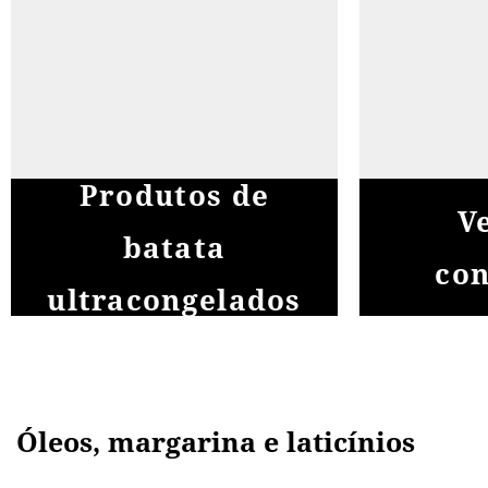
Produtos de
V
batata
con
ultracongelados
Óleos, margarina e laticínios