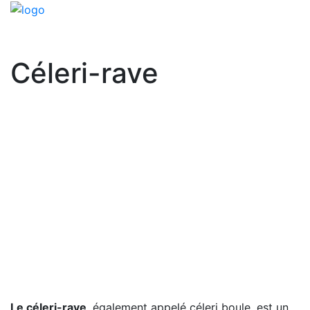
Céleri-rave
Le céleri-rave
, également appelé céleri boule, est un