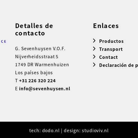
Detalles de
Enlaces
contacto
Productos
G. Sevenhuysen V.O.F.
Transport
Nijverheidsstraat 5
Contact
1749 DR Warmenhuizen
Declaración de 
Los países bajos
T
+31 226 320 224
E
info@sevenhuysen.nl
tech:
dodo.nl
|
design:
studioviv.nl